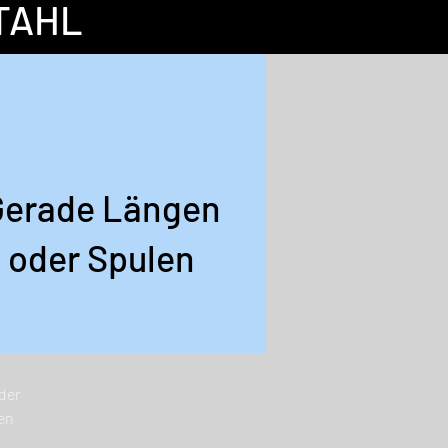
TAHL
Gerade Längen
oder Spulen
der
en