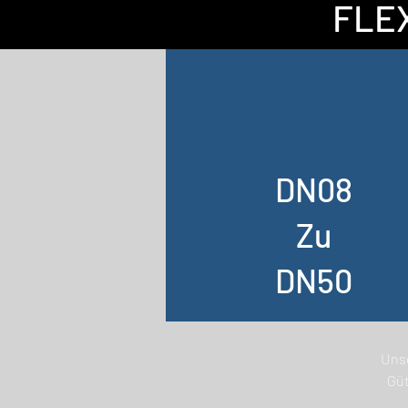
FLE
DN08
Zu
DN50
Unse
Güt