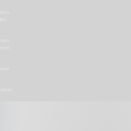
8 bis
fert
(nach
können
ktest
halten.