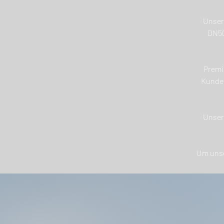
Unser
DN50
Premi
Kunden
Unser 
Um unse