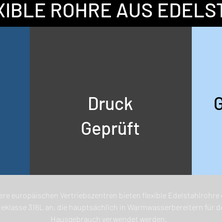
XIBLE ROHRE AUS EDELS
Druck
Geprüft
re europäischen Vertriebszentren bieten flexible Edelstahlrohre 
eklasse 316L an, die hauptsächlich in Warmwasserbereitern für d
Hausgebrauch verwendet werden.