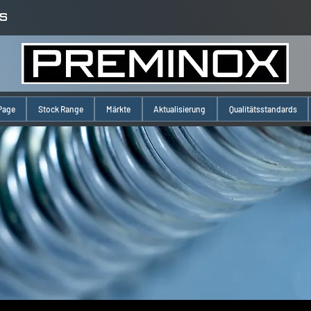
S
Page
Stock Range
Märkte
Aktualisierung
Qualitätsstandards