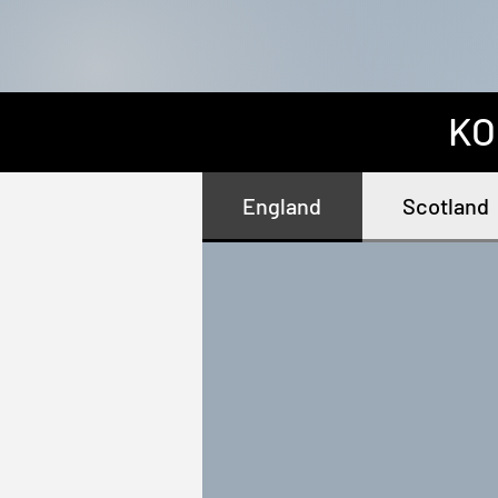
KO
England
Scotland