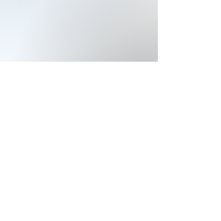
KONTAKTIEREN SIE
PREMINOX
England
Scotland
Belgium
Spain