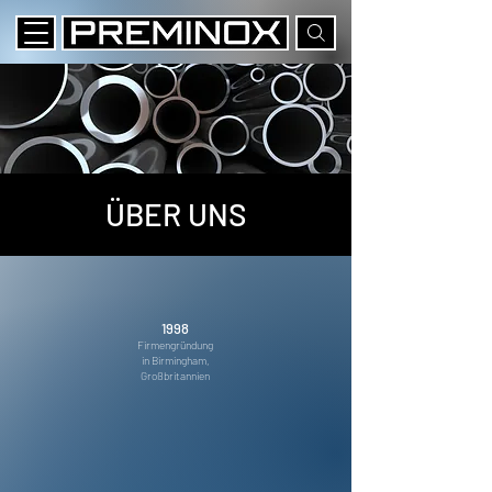
ÜBER UNS
1998
Firmengründung
in Birmingham,
Großbritannien