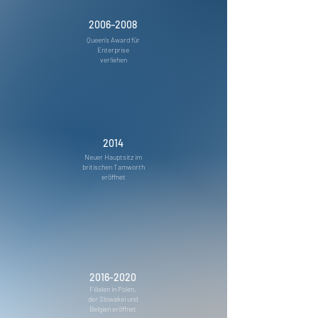
2006–2008
Queen's Award für
Enterprise
verliehen
2014
Neuer Hauptsitz im
britischen Tamworth
eröffnet
2016-2020
Filialen in Polen,
der Slowakei und
Belgien eröffnet