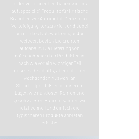
In der Vergangenheit haben wir uns
auf „spezielle“ Produkte für kritische
Branchen wie Automobil, Medizin und
Verteidigung konzentriert und dabei
ein starkes Netzwerk einiger der
weltweit besten Lieferanten
aufgebaut. Die Lieferung von
maßgeschneiderten Produkten ist
nach wie vor ein wichtiger Teil
unseres Geschäfts, aber mit einer
wachsenden Auswahl an
Standardprodukten in unserem
Lager, wie nahtlosen Rohren und
geschweißten Rohren, können wir
jetzt schnell und einfach die
typischeren Produkte anbieten
effektiv.