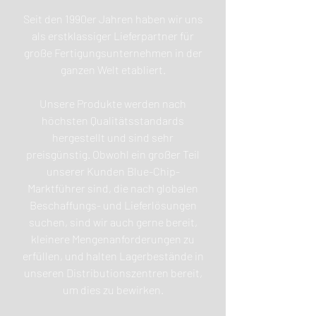
Seit den 1990er Jahren haben wir uns
als erstklassiger Lieferpartner für
große Fertigungsunternehmen in der
ganzen Welt etabliert.
Unsere Produkte werden nach
höchsten Qualitätsstandards
hergestellt und sind sehr
preisgünstig. Obwohl ein großer Teil
unserer Kunden Blue-Chip-
Marktführer sind, die nach globalen
Beschaffungs- und Lieferlösungen
suchen, sind wir auch gerne bereit,
kleinere Mengenanforderungen zu
erfüllen, und halten Lagerbestände in
unseren Distributionszentren bereit,
um dies zu bewirken.