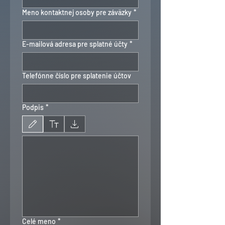
Meno kontaktnej osoby pre záväzky
*
E-mailová adresa pre splatné účty
*
Telefónne číslo pre splatenie účtov
Podpis
*
Vybraný režim kreslenia. Kreslenie vyžaduje myš alebo touchpad. Pre prístupnosť z kl
Celé meno
*