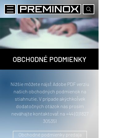
OBCHODNÉ PODMIENKY
Nižšie môžete nájsť Adobe PDF verziu
našich obchodných podmienok na
stiahnutie. V prípade akýchkoľvek
dodatočných otázok nás prosím
neváhajte kontaktovať na
+44 (0)1827
305351
Obchodné podmienky predaja