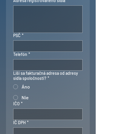
Adresa registrovaného sídla
*
PSČ
*
Telefón
*
Líši sa fakturačná adresa od adresy
sídla spoločnosti?
*
Áno
Nie
IČO
*
IČ DPH
*