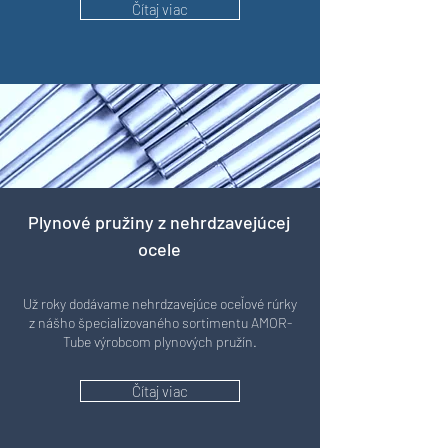
Čítaj viac
Plynové pružiny z nehrdzavejúcej
ocele
Už roky dodávame nehrdzavejúce oceľové rúrky
z nášho špecializovaného sortimentu AMOR-
Tube výrobcom plynových pružín.
Čítaj viac