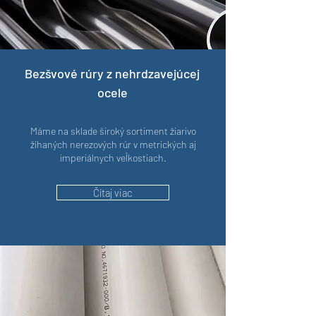
Bezšvové rúry z nehrdzavejúcej
ocele
Máme na sklade široký sortiment žiarivo
žíhaných nerezových rúr v metrických aj
imperiálnych veľkostiach.
Čítaj viac