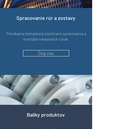
Spracovanie rúr a zostavy
Ponúkame komplexný sortiment spracovania a
montáže nerezových rúrok.
Čítaj viac
Balíky produktov