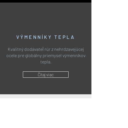
VÝMENNÍKY TEPLA
Kvalitný dodávateľ rúr z nehrdzavejúcej
ocele pre globálny priemysel výmenníkov
tepla.
Čítaj viac