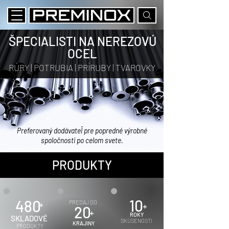
ŠPECIALISTI
NA NEREZOVÚ
OCEL
RÚRY | POTRUBIA | PRÍRUBY | TVAROVKY
Preferovaný dodávateľ pre popredné výrobné
spoločnosti po celom svete.
PRODUKTY
10
480
+
PREDAJ DO
+
20
+
ROKY
SKLADOVÉ
SKÚSENOSTI
KRAJINY
PRODUKTY