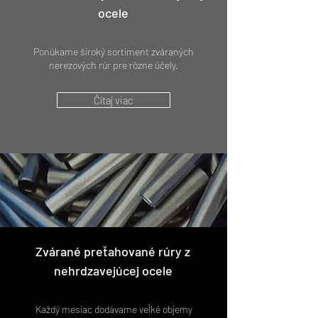
ocele
Ponúkame široký sortiment zváraných
nerezových rúr pre rôzne účely.
Čítaj viac
Zvárané preťahované rúry z
nehrdzavejúcej ocele
Každý mesiac dodávame veľké objemy