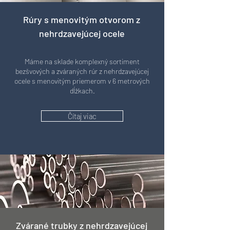
Rúry s menovitým otvorom z
nehrdzavejúcej ocele
Máme na sklade komplexný sortiment
bezšvových a zváraných rúr z nehrdzavejúcej
ocele s menovitým priemerom v 6 metrových
dĺžkach.
Čítaj viac
Zvárané trubky z nehrdzavejúcej