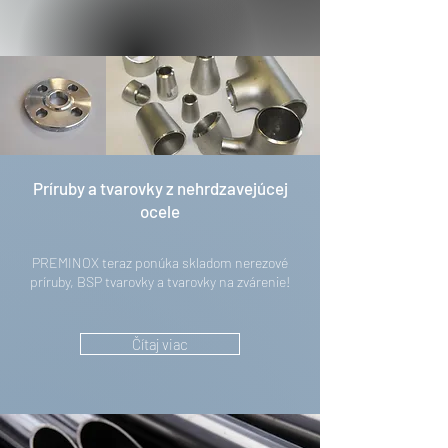
Príruby a tvarovky z nehrdzavejúcej
ocele
PREMINOX teraz ponúka skladom nerezové
príruby, BSP tvarovky a tvarovky na zvárenie!
Čítaj viac