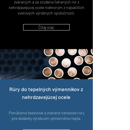
zváraných a za studena ťahaných rúr z
nehrdzavejúcej ocele niektorým z najväčších
svetových výrobných spoločností.
Čítaj viac
Rúry do tepelných výmenníkov
z
nehrdzavejúcej ocele
Ponúkame bezšvové a zvárané nerezové rúry
pre dodávky výrobcom výmenníkov tepla.