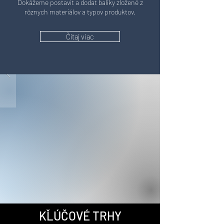
Dokážeme postaviť a dodať balíky zložené z
rôznych materiálov a typov produktov.
Čítaj viac
KĽÚČOVÉ TRHY