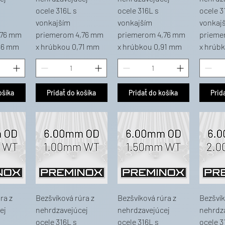
ocele 316L s
ocele 316L s
ocele 3
vonkajším
vonkajším
vonkaj
,76 mm
priemerom 4,76 mm
priemerom 4,76 mm
prieme
56 mm
x hrúbkou 0,71 mm
x hrúbkou 0,91 mm
x hrúb
ošíka
Pridať do košíka
Pridať do košíka
Prid
ra z
Bezšvíková rúra z
Bezšvíková rúra z
Bezšvík
ej
nehrdzavejúcej
nehrdzavejúcej
nehrdz
ocele 316L s
ocele 316L s
ocele 3