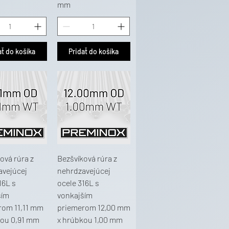
mm
ať do košíka
Pridať do košíka
ová rúra z
Bezšvíková rúra z
avejúcej
nehrdzavejúcej
16L s
ocele 316L s
ším
vonkajším
rom 11,11 mm
priemerom 12,00 mm
kou 0,91 mm
x hrúbkou 1,00 mm