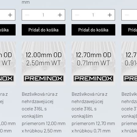
mm
ošíka
Pridať do košíka
Pridať do košíka
Prid
ra z
Bezšvíková rúra z
Bezšvíková rúra z
Bezšvík
ej
nehrdzavejúcej
nehrdzavejúcej
nehrdz
ocele 316L s
ocele 316L s
ocele 3
vonkajším
vonkajším
vonkaj
2,00 mm
priemerom 12,00 mm
priemerom 12,70 mm
prieme
00 mm
x hrúbkou 2,50 mm
x hrúbkou 0,71 mm
x hrúb