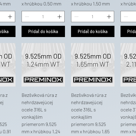
24 mm
x hrúbkou 0,50 mm
x hrúbkou 1,50 mm
x hrúb
ošíka
Pridať do košíka
Pridať do košíka
Prid
ra z
Bezšvíková rúra z
Bezšvíková rúra z
Bezšvík
ej
nehrdzavejúcej
nehrdzavejúcej
nehrdz
ocele 316L s
ocele 316L s
ocele 3
vonkajším
vonkajším
vonkaj
525
priemerom 9,525
priemerom 9,525
prieme
 0,91
mm x hrúbkou 1,24
mm x hrúbkou 1,65
mm x h