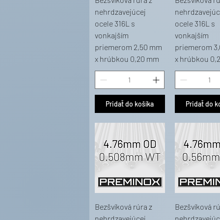
nehrdzavejúcej
nehrdzavejúc
ocele 316L s
ocele 316L s
vonkajším
vonkajším
priemerom 2,50 mm
priemerom 3
x hrúbkou 0,20 mm
x hrúbkou 0,
Pridať do košíka
Pridať do k
Bezšvíková rúra z
Bezšvíková rú
nehrdzavejúcej
nehrdzavejúc