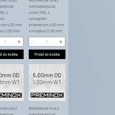
avejúcej
nehrdzavejúcej
16L s
ocele 316L s
ším
vonkajším
rom 4,00 mm
priemerom 4,50 mm
kou 1,00 mm
x hrúbkou 0,50 mm
ať do košíka
Pridať do košíka
ová rúra z
Bezšvíková rúra z
avejúcej
nehrdzavejúcej