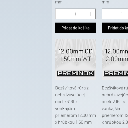
mm
mm
Pridať do košíka
Pridať do k
Bezšvíková rúra z
Bezšvíková rú
nehrdzavejúcej
nehrdzavejúc
ocele 316L s
ocele 316L s
vonkajším
vonkajším
priemerom 12,00 mm
priemerom 1
x hrúbkou 1,50 mm
x hrúbkou 2,