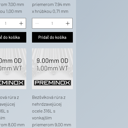
rom 7,00 mm
priemerom 7,94 mm
kou 1,00 mm
x hrúbkou 0,71 mm
ať do košíka
Pridať do košíka
ová rúra z
Bezšvíková rúra z
avejúcej
nehrdzavejúcej
16L s
ocele 316L s
ším
vonkajším
rom 8,00 mm
priemerom 9,00 mm