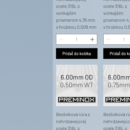
ocele 316L s
ocele 316L s
vonkajším
vonkajším
priemerom 4,76 mm
priemerom 4
x hrúbkou 0,508 mm
x hrúbkou 0,
Pridať do košíka
Pridať do k
Bezšvíková rúra z
Bezšvíková rú
nehrdzavejúcej
nehrdzavejúc
ocele 316L s
ocele 316L s