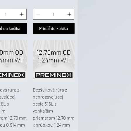
ať do košíka
Pridať do košíka
ová rúra z
Bezšvíková rúra z
avejúcej
nehrdzavejúcej
16L s
ocele 316L s
ším
vonkajším
rom 12,70 mm
priemerom 12,70 mm
kou 0,914 mm
x hrúbkou 1,24 mm