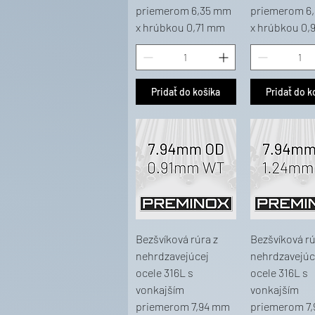
priemerom 6,35 mm
priemerom 6
x hrúbkou 0,71 mm
x hrúbkou 0,
Pridať do košíka
Pridať do k
Bezšvíková rúra z
Bezšvíková rú
nehrdzavejúcej
nehrdzavejúc
ocele 316L s
ocele 316L s
vonkajším
vonkajším
priemerom 7,94 mm
priemerom 7