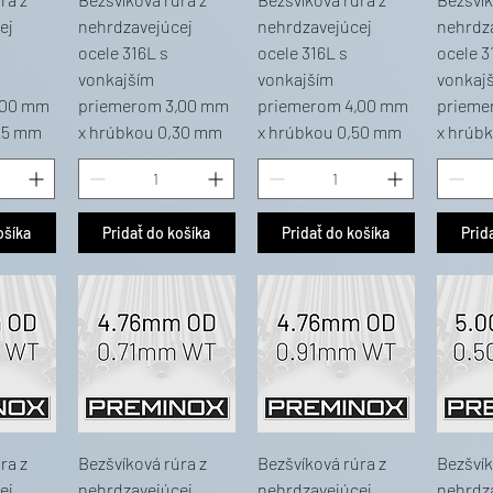
ej
nehrdzavejúcej
nehrdzavejúcej
nehrdz
ocele 316L s
ocele 316L s
ocele 3
vonkajším
vonkajším
vonkaj
,00 mm
priemerom 3,00 mm
priemerom 4,00 mm
prieme
25 mm
x hrúbkou 0,30 mm
x hrúbkou 0,50 mm
x hrúb
ošíka
Pridať do košíka
Pridať do košíka
Prid
ra z
Bezšvíková rúra z
Bezšvíková rúra z
Bezšvík
ej
nehrdzavejúcej
nehrdzavejúcej
nehrdz