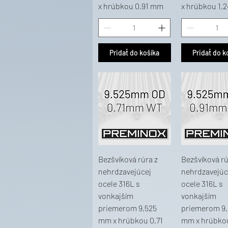
x hrúbkou 0,91 mm
x hrúbkou 1,
Pridať do košíka
Pridať do k
Bezšvíková rúra z
Bezšvíková rú
nehrdzavejúcej
nehrdzavejúc
ocele 316L s
ocele 316L s
vonkajším
vonkajším
priemerom 9,525
priemerom 9,
mm x hrúbkou 0,71
mm x hrúbkou