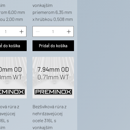
ším
vonkajším
rom 6,00 mm
priemerom 6,35 mm
kou 2,00 mm
x hrúbkou 0,508 mm
ať do košíka
Pridať do košíka
ová rúra z
Bezšvíková rúra z
avejúcej
nehrdzavejúcej
16L s
ocele 316L s
ším
vonkajším