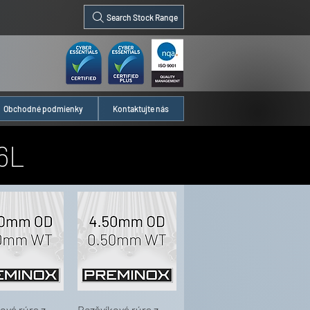
Search Stock Range
Obchodné podmienky
Kontaktujte nás
6L
ová rúra z
Bezšvíková rúra z