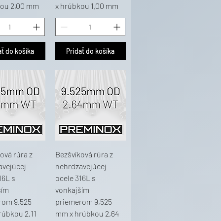
kou 2,00 mm
x hrúbkou 1,00 mm
ať do košíka
Pridať do košíka
ová rúra z
Bezšvíková rúra z
avejúcej
nehrdzavejúcej
16L s
ocele 316L s
ším
vonkajším
rom 9,525
priemerom 9,525
rúbkou 2,11
mm x hrúbkou 2,64