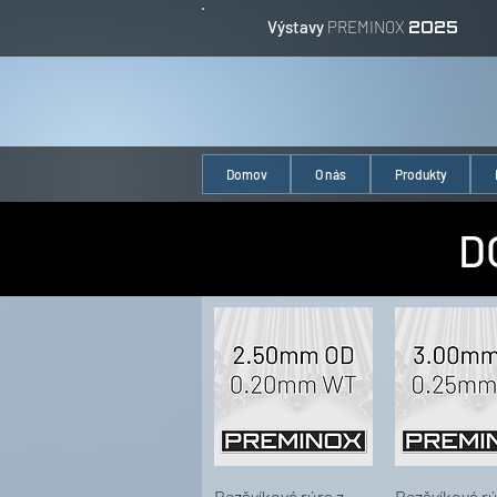
Výstavy
PREMINOX
2025
Domov
O nás
Produkty
D
Bezšvíková rúra z
Bezšvíková rú