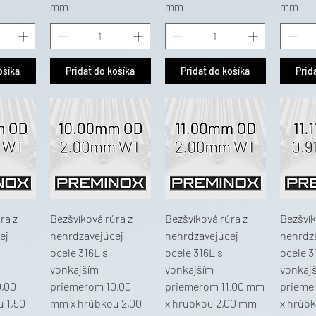
mm
mm
mm
ošíka
Pridať do košíka
Pridať do košíka
Prid
ra z
Bezšvíková rúra z
Bezšvíková rúra z
Bezšvík
ej
nehrdzavejúcej
nehrdzavejúcej
nehrdz
ocele 316L s
ocele 316L s
ocele 3
vonkajším
vonkajším
vonkaj
,00
priemerom 10,00
priemerom 11,00 mm
prieme
 1,50
mm x hrúbkou 2,00
x hrúbkou 2,00 mm
x hrúb