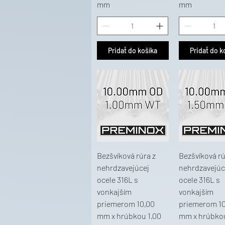
mm
mm
Pridať do košíka
Pridať do k
Bezšvíková rúra z
Bezšvíková rú
nehrdzavejúcej
nehrdzavejúc
ocele 316L s
ocele 316L s
vonkajším
vonkajším
priemerom 10,00
priemerom 10
mm x hrúbkou 1,00
mm x hrúbkou