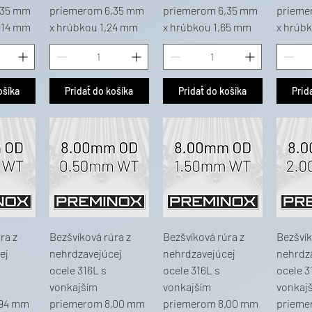
,35 mm
priemerom 6,35 mm
priemerom 6,35 mm
prieme
914 mm
x hrúbkou 1,24 mm
x hrúbkou 1,65 mm
x hrúb
ošíka
Pridať do košíka
Pridať do košíka
Prid
ra z
Bezšvíková rúra z
Bezšvíková rúra z
Bezšvík
ej
nehrdzavejúcej
nehrdzavejúcej
nehrdz
ocele 316L s
ocele 316L s
ocele 3
vonkajším
vonkajším
vonkaj
,94 mm
priemerom 8,00 mm
priemerom 8,00 mm
prieme