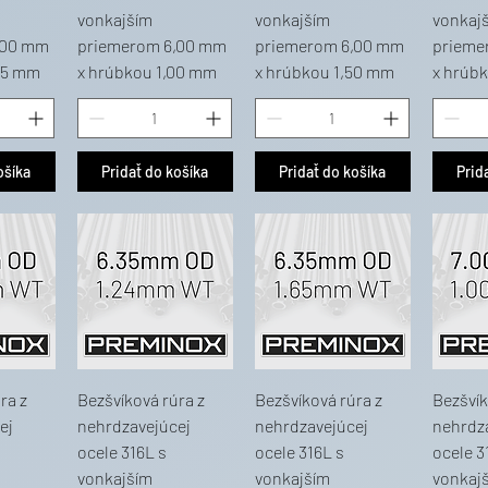
vonkajším
vonkajším
vonkaj
,00 mm
priemerom 6,00 mm
priemerom 6,00 mm
prieme
75 mm
x hrúbkou 1,00 mm
x hrúbkou 1,50 mm
x hrúb
ošíka
Pridať do košíka
Pridať do košíka
Prid
ra z
Bezšvíková rúra z
Bezšvíková rúra z
Bezšvík
ej
nehrdzavejúcej
nehrdzavejúcej
nehrdz
ocele 316L s
ocele 316L s
ocele 3
vonkajším
vonkajším
vonkaj