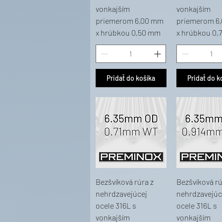
vonkajším
vonkajším
priemerom 6,00 mm
priemerom 6
x hrúbkou 0,50 mm
x hrúbkou 0,
Pridať do košíka
Pridať do k
Bezšvíková rúra z
Bezšvíková rú
nehrdzavejúcej
nehrdzavejúc
ocele 316L s
ocele 316L s
vonkajším
vonkajším