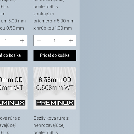
16L s
ocele 316L s
ším
vonkajším
rom 5,00 mm
priemerom 5,00 mm
kou 0,50 mm
x hrúbkou 1,00 mm
ať do košíka
Pridať do košíka
ová rúra z
Bezšvíková rúra z
avejúcej
nehrdzavejúcej
16L s
ocele 316L s