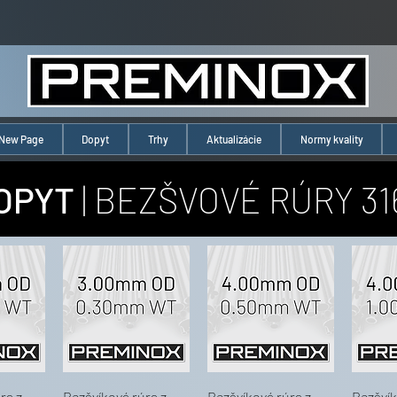
New Page
Dopyt
Trhy
Aktualizácie
Normy kvality
OPYT
| BEZŠVOVÉ RÚRY 31
ra z
Bezšvíková rúra z
Bezšvíková rúra z
Bezšvík