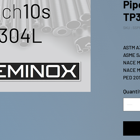
Pip
TP
SKU : SS
ASTM A
ASME S
NACE M
NACE M
PED 20
Quanti