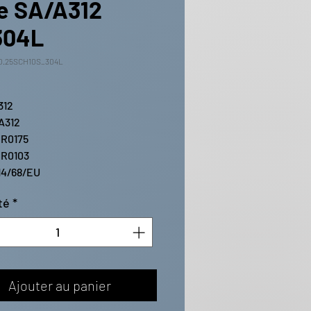
e SA/A312
304L
P0.25SCH10S_304L
312
A312
R0175
R0103
14/68/EU
té
*
Ajouter au panier