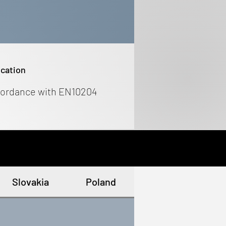
ication
cordance with EN10204
Slovakia
Poland