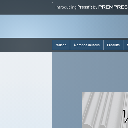
Introducing
Pressfit
by
PREMPRES
Maison
À propos de nous
Produits