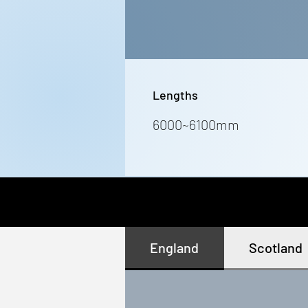
Lengths
6000~6100mm
England
Scotland