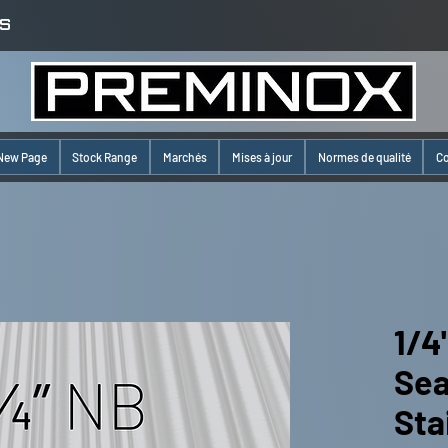
S
New Page
Stock Range
Marchés
Mises à jour
Normes de qualité
Co
1/4
Se
Sta