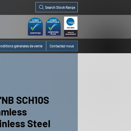
Search Stock Range
nditions générales de vente
Contactez-nous
"NB SCH10S
amless
inless Steel