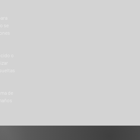
para
co se
iones
ocido o
izar
sueltas
ama de
amaños