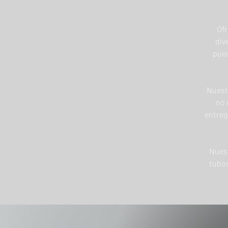
Ofr
div
pued
Nuest
no 
entreg
Nuest
tubos