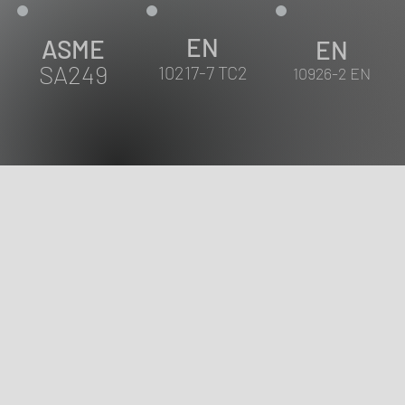
EN
ASME
EN
SA249
10217-7 TC2
10926-2 EN