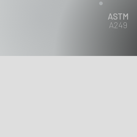
ASTM
A249