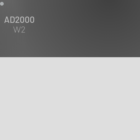
AD2000
W2