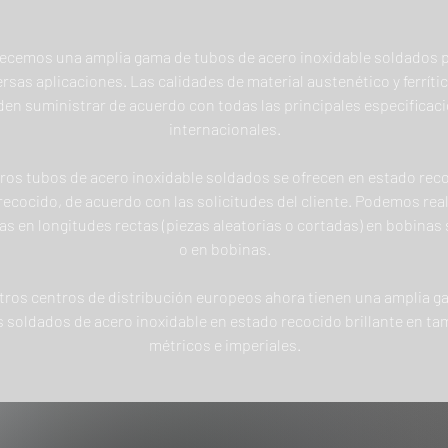
ecemos una amplia gama de tubos de acero inoxidable soldados 
ersas aplicaciones. Las calidades de material austenético y ferríti
en suministrar de acuerdo con todas las principales especificac
internacionales.
ros tubos de acero inoxidable soldados se ofrecen en estado rec
recocido, de acuerdo con las solicitudes del cliente. Podemos real
as en longitudes rectas (piezas aleatorias o cortadas) en bobinas 
o en bobinas.
ros centros de distribución europeos ahora tienen una amplia g
 soldados de acero inoxidable en estado recocido brillante en t
métricos e imperiales.