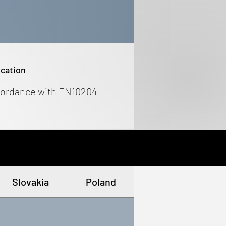
ication
cordance with EN10204
Slovakia
Poland