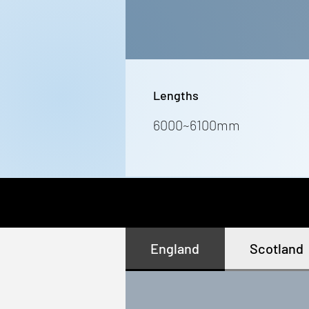
Lengths
6000~6100mm
England
Scotland