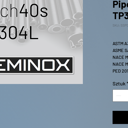
Pip
TP
SKU: SSP
ASTM A
ASME S
NACE M
NACE M
PED 20
Sztuk