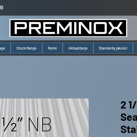
S
age
Stock Range
Rynki
Aktualizacje
Standardy jakości
2 1
Se
Sta