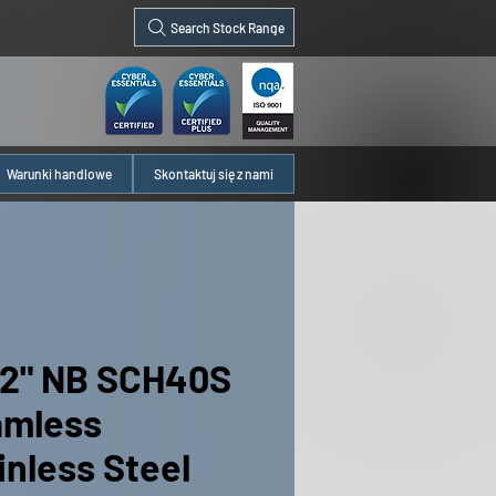
Search Stock Range
Warunki handlowe
Skontaktuj się z nami
/2" NB SCH40S
amless
inless Steel