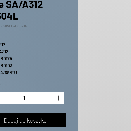
e SA/A312
304L
02.50SCH40S_304L
312
A312
R0175
R0103
14/68/EU
*
Dodaj do koszyka