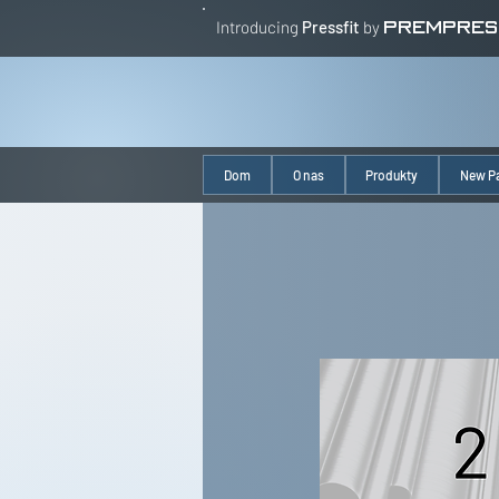
Introducing
Pressfit
by
PREMPRES
Dom
O nas
Produkty
New P