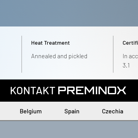
Heat Treatment
Certif
Annealed and pickled
In ac
3.1
KONTAKT
PREMINOX
Belgium
Spain
Czechia