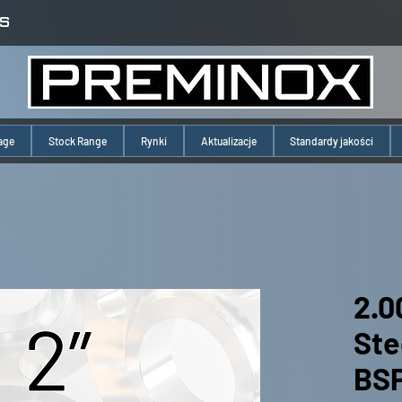
S
age
Stock Range
Rynki
Aktualizacje
Standardy jakości
2.0
Ste
BSP