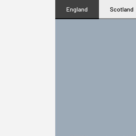
England
Scotland