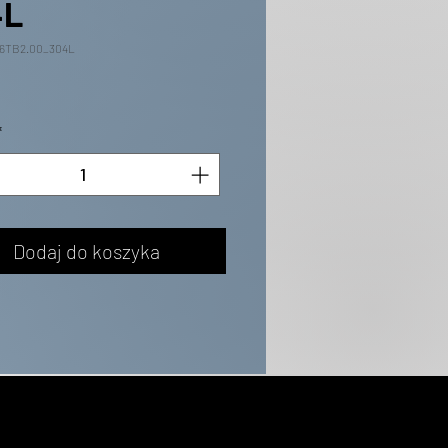
4L
16TB2.00_304L
*
Dodaj do koszyka