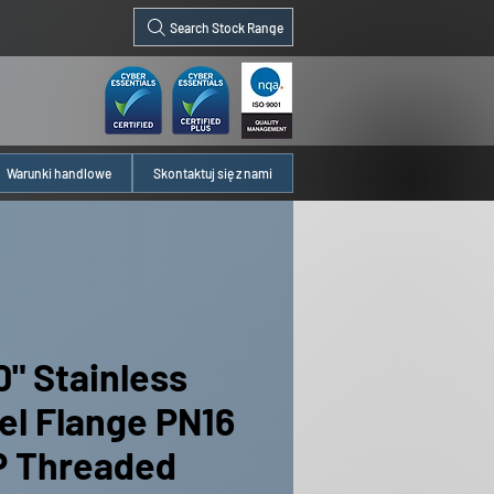
Search Stock Range
Warunki handlowe
Skontaktuj się z nami
0" Stainless
el Flange PN16
 Threaded