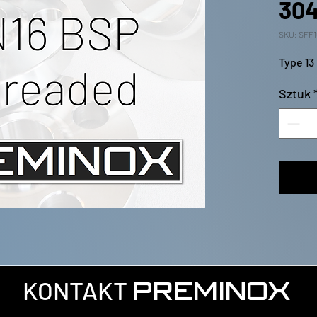
30
SKU: SFF
Type 13
Sztuk
KONTAKT
PREMINOX