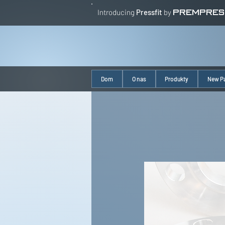
Introducing
Pressfit
by
PREMPRES
Dom
O nas
Produkty
New P