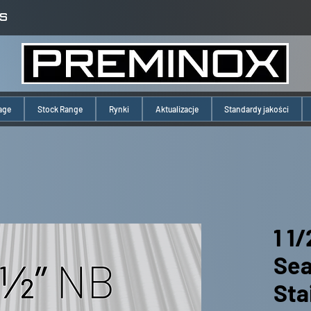
S
age
Stock Range
Rynki
Aktualizacje
Standardy jakości
1 1
Se
Sta