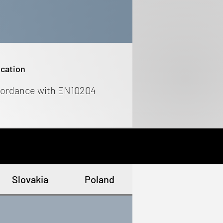
ication
cordance with EN10204
Slovakia
Poland