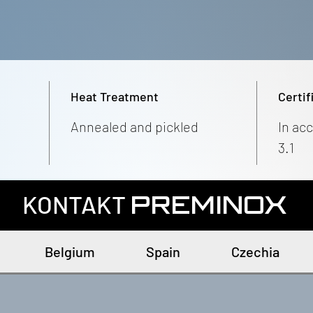
Heat Treatment
Certif
Annealed and pickled
In ac
3.1
KONTAKT
PREMINOX
Belgium
Spain
Czechia