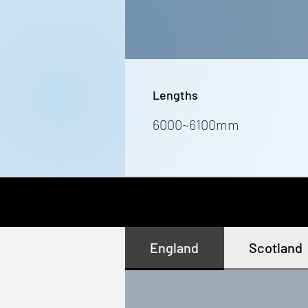
Lengths
6000~6100mm
England
Scotland