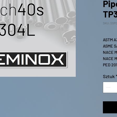
Pip
TP
SKU: SSP
ASTM A
ASME S
NACE M
NACE M
PED 20
Sztuk