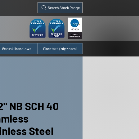
Search Stock Range
Warunki handlowe
Skontaktuj się z nami
/2" NB SCH 40
amless
inless Steel