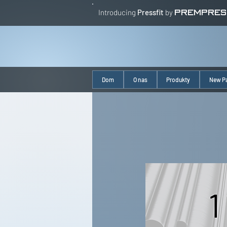
Introducing
Pressfit
by
PREMPRES
Dom
O nas
Produkty
New P