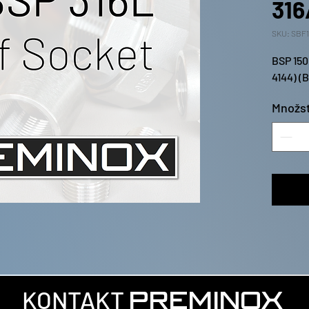
316
SKU: SBF
BSP 150
4144) (
Množst
KONTAKT
PREMINOX