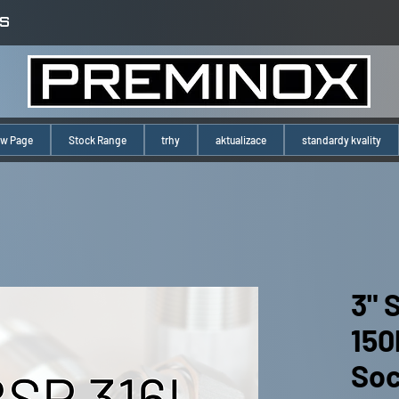
S
w Page
Stock Range
trhy
aktualizace
standardy kvality
3" 
150
Soc