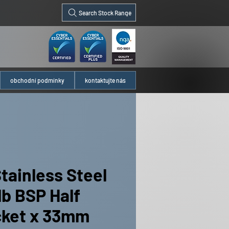
Search Stock Range
obchodní podmínky
kontaktujte nás
Stainless Steel
lb BSP Half
ket x 33mm