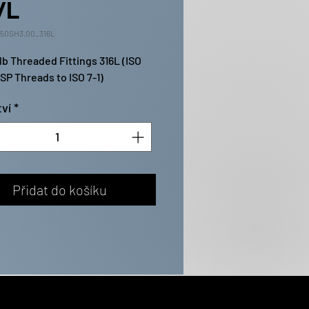
/L
150SH3.00_316L
lb Threaded Fittings 316L (ISO 
BSP Threads to ISO 7-1)
ví
*
Přidat do košíku