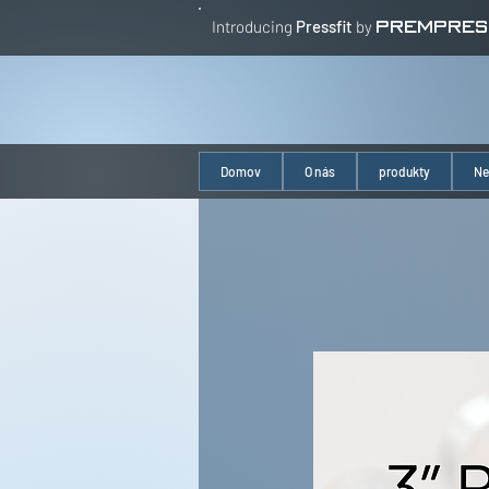
Introducing
Pressfit
by
PREMPRES
Domov
O nás
produkty
Ne